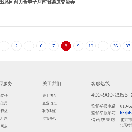
出席同创力合电子河南省渠道交流会
1
2
...
6
7
8
9
10
...
36
37
源服务
关于我们
客服热线
400-900-2955
品支持
关于鸿合
品使用
企业动态
监督举报电话：
010-6
修权益
联系我们
监督举报邮箱：
hhtju
见问题
监督举报
信函或来访：
北京市
北辰时
务网点