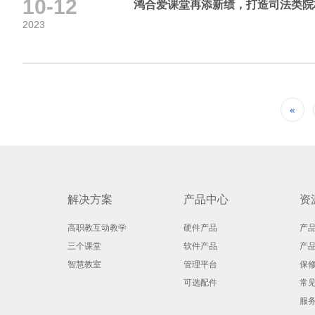
10-12
鸿合爱课堂再添新绩，打造司法类院
2023
«
解决方案
产品中心
资
高职教互动教学
硬件产品
产
三个课堂
软件产品
产
智慧教室
管理平台
保
可选配件
常
服