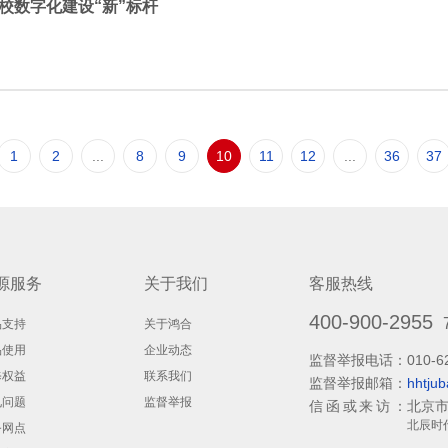
校数字化建设“新”标杆
1
2
...
8
9
10
11
12
...
36
37
源服务
关于我们
客服热线
400-900-2955
品支持
关于鸿合
品使用
企业动态
监督举报电话：
010-6
修权益
联系我们
监督举报邮箱：
hhtju
见问题
监督举报
信函或来访：
北京市
北辰时
务网点