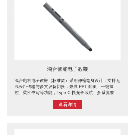
鸿合智能电子教鞭
鸿合电容电子教鞭（标准款）采用伸缩笔身设计，支持无
线长距传输与多支设备切换，兼具 PPT 翻页、一键操
控、柔性书写等功能，Type-C 快充长续航，多系统兼
容；（语音款）内置语音识别算法，搭配鸿合教学软件
查看详情
lesson+可实现开关机等设备控制、应用唤醒能多种功
能，解放教师双手，快速实现心中所想，传达教学内容，
适配教学演示场景。