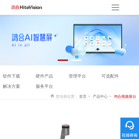
首页
产品方案
产品中心
解决方案
服务平台
资源服务
产品支持
产品使用
云开放平台
保修权益
常见问题
服务网点
联系客服
关于我们
软件下载
硬件产品
管理平台
可选配件
关于鸿合
企业动态
联系我们
监督举报
鸿合海外
解决方案
服务平台
您当前位置：
首页
产品中心
鸿合视频展台