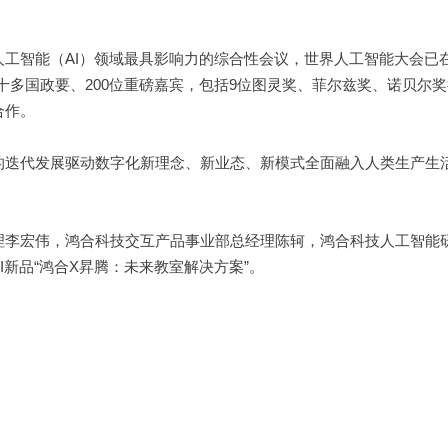
人工智能（AI）领域最具影响力的综合性会议，世界人工智能大会已
十多国政要、200位重磅嘉宾，包括9位图灵奖、菲尔兹奖、诺贝尔
合作。
的迭代发展驱动数字化新理念、新业态、新模式全面融入人类生产生
理李宏伟，鸿合科技交互产品事业部总经理陈轲，鸿合科技人工智能
新品“鸿合X昇腾：
未来教室解决方案”。