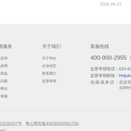
2026-05-27
源服务
关于我们
客服热线
400-900-2955
品支持
关于鸿合
品使用
企业动态
监督举报电话：
010-6
修权益
联系我们
监督举报邮箱：
hhtju
见问题
监督举报
信函或来访：
北京市
北辰时
务网点
系客服
23130157号
粤公网安备44030002001755
ved.