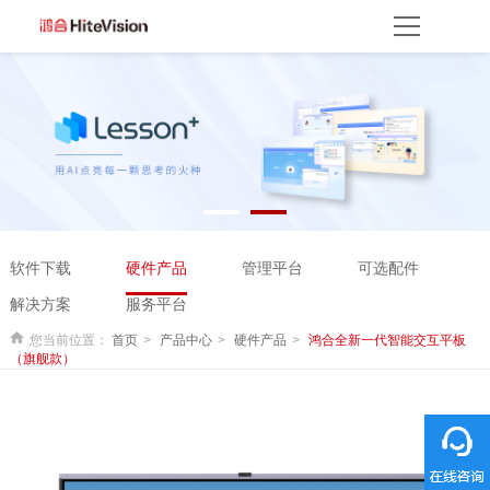
首页
产品方案
产品中心
解决方案
服务平台
资源服务
产品支持
产品使用
云开放平台
保修权益
常见问题
服务网点
联系客服
关于我们
软件下载
硬件产品
管理平台
可选配件
关于鸿合
企业动态
联系我们
监督举报
鸿合海外
解决方案
服务平台
您当前位置：
首页
产品中心
硬件产品
鸿合全新一代智能交互平板
（旗舰款）