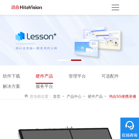
首页
产品方案
产品中心
解决方案
服务平台
资源服务
产品支持
产品使用
云开放平台
保修权益
常见问题
服务网点
联系客服
关于我们
软件下载
硬件产品
管理平台
可选配件
关于鸿合
企业动态
联系我们
监督举报
鸿合海外
解决方案
服务平台
您当前位置：
首页
产品中心
硬件产品
鸿合5G便携录播