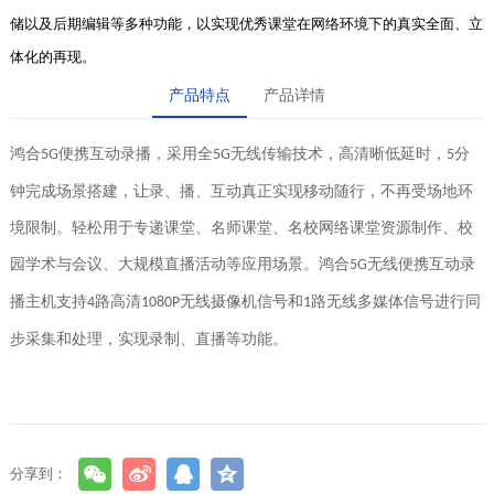
储以及后期编辑等多种功能，以实现优秀课堂在网络环境下的真实全面、立
体化的再现。
产品特点
产品详情
鸿合
便携互动录播，采用全
无线传输技术，高清晰低延时，
分
5G
5G
5
钟完成场景搭建，让录、播、互动真正实现移动随行，不再受场地环
境限制。轻松用于专递课堂、名师课堂、名校网络课堂资源制作、校
园学术与会议、大规模直播活动等应用场景。鸿合
无线便携互动录
5G
播主机支持
路高清
无线摄像机信号和
路无线多媒体信号进行同
4
1080P
1
步采集和处理，实现录制、直播等功能。
分享到：