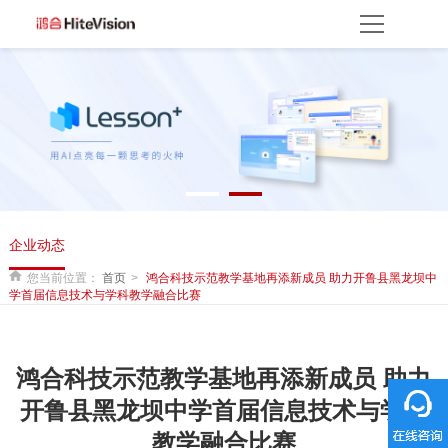
首页
产品方案
产品中心
解决方案
服务平台
资源服务
产品支持
产品使用
云开放平台
保修权益
常见问题
服务网点
联系客服
关于我们
企业动态
关于鸿合
企业动态
联系我们
监督举报
鸿合海外
您当前位置：
首页
鸿合科技示范教学基地再添新成员 助力开鲁县黑龙坝中
学首届信息技术与学科教学融合比赛
鸿合科技示范教学基地再添新成员 助力
开鲁县黑龙坝中学首届信息技术与学科
教学融合比赛