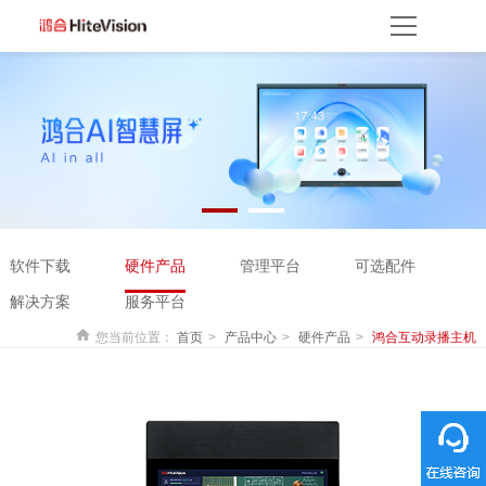
首页
产品方案
产品中心
解决方案
服务平台
资源服务
产品支持
产品使用
云开放平台
保修权益
常见问题
服务网点
联系客服
关于我们
软件下载
硬件产品
管理平台
可选配件
关于鸿合
企业动态
联系我们
监督举报
鸿合海外
解决方案
服务平台
您当前位置：
首页
产品中心
硬件产品
鸿合互动录播主机